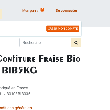
0
Mon panier
Se connecter
CRÉER MON COMPTE
onfiture Fraise Bio
- BIB5KG
briqué en France
f : JB0103BIB035
nditions générales