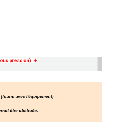
ous pression) ⚠
t (fourni avec l'équipement)
rrait être obstruée.